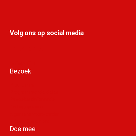
Volg ons op social media
info@liff.nl
Bezoek
Programma
Programmaonderdelen
Bezoekersinformatie
Kortingspassen
Algemene voorwaarden
Privacy Statement
Doe mee