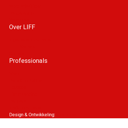
Word vrijwilliger
Jongerenjury
Vacatures
Over LIFF
Algemene informatie
LIFF Nieuws
Contact
Professionals
Steun LIFF
Pers & Industrie
Educatie
Filminzending
Partners
ANBI-informatie
Design & Ontwikkeling:
Interpulse