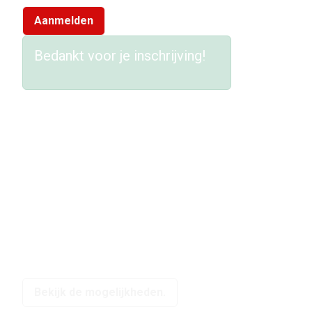
Aanmelden
Bedankt voor je inschrijving!
Steun LIFF
Heb jij liefde voor LIFF en wil je bijdragen aan het
festival? Word partner, vriend of donateur!
Bekijk de mogelijkheden.