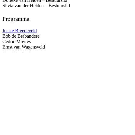
Dorieke van Helden – Bestuurslid
Silvia van der Heiden – Bestuurslid
Programma
Jetske Breedeveld
Bob de Brabandere
Cedric Muyres
Ernst van Wagensveld
Kato Van der Speeten
Lesley van der Woude
René Wolf
Thomas Foster
Educatie
Emma Heikens
Jongerenjury
jongerenjury@liff.nl
Alec Phillips
Fenna Walraven
Lara Sluyter