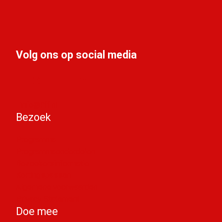
Volg ons op social media
info@liff.nl
Bezoek
Programma
Programmaonderdelen
Bezoekersinformatie
Kortingspassen
Algemene voorwaarden
Privacy Statement
Doe mee