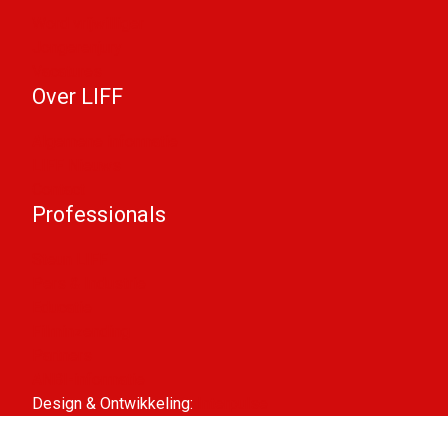
Word vrijwilliger
Jongerenjury
Vacatures
Over LIFF
Algemene informatie
LIFF Nieuws
Contact
Professionals
Steun LIFF
Pers & Industrie
Educatie
Filminzending
Partners
ANBI-informatie
Design & Ontwikkeling:
Interpulse