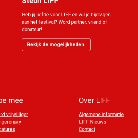
Steun LIFF
Heb jij liefde voor LIFF en wil je bijdragen
aan het festival? Word partner, vriend of
donateur!
Bekijk de mogelijkheden.
oe mee
Over LIFF
d vrijwilliger
Algemene informatie
ngerenjury
LIFF Nieuws
catures
Contact