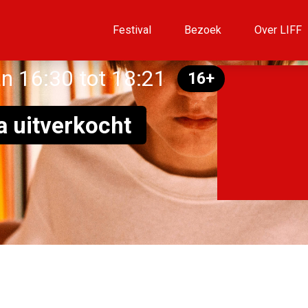
Festival
Bezoek
Over LIFF
n 16:30 tot 18:21
16+
a uitverkocht