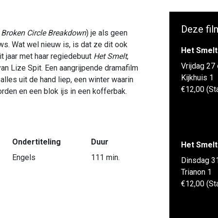
Deze fil
 Broken Circle Breakdown
) je als geen
ws. Wat wel nieuw is, is dat ze dit ook
Het Smelt
it jaar met haar regiedebuut
Het Smelt
,
Vrijdag 27
an Lize Spit. Een aangrijpende dramafilm
Kijkhuis 1
lles uit de hand liep, een winter waarin
€12,00 (St
den en een blok ijs in een kofferbak.
Ondertiteling
Duur
Het Smelt
Engels
111 min.
Dinsdag 3
Trianon 1
€12,00 (St