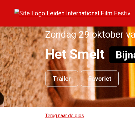
Zondag 29 oktober va
Het Smelt
Bijn
Trailer
Favoriet
Terug naar de gids