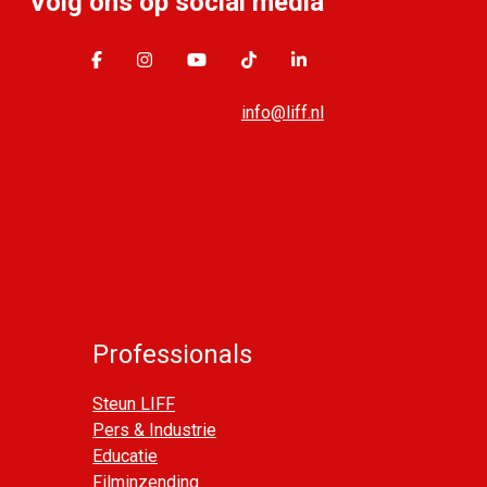
Volg ons op social media
info@liff.nl
Professionals
Steun LIFF
Pers & Industrie
Educatie
Filminzending