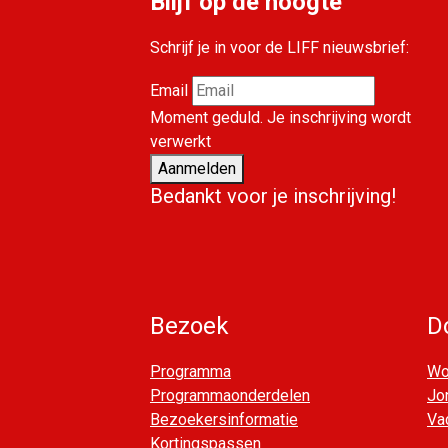
Blijf op de hoogte
Schrijf je in voor de LIFF nieuwsbrief:
Email
Moment geduld. Je inschrijving wordt
verwerkt
Aanmelden
Bedankt voor je inschrijving!
Bezoek
D
Programma
Wor
Programmaonderdelen
Jo
Bezoekersinformatie
Va
Kortingspassen