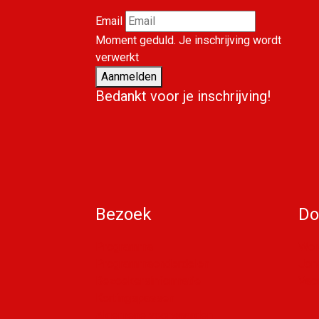
Email
Moment geduld. Je inschrijving wordt
verwerkt
Aanmelden
Bedankt voor je inschrijving!
Bezoek
Do
Programma
Word
Programmaonderdelen
Jon
Bezoekersinformatie
Vac
Kortingspassen
Algemene voorwaarden