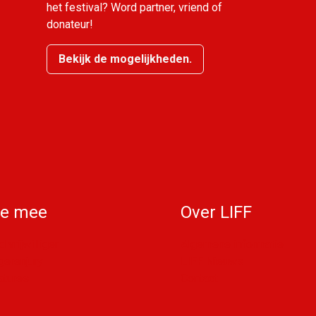
het festival? Word partner, vriend of
donateur!
Bekijk de mogelijkheden.
e mee
Over LIFF
 vrijwilliger
Algemene informatie
gerenjury
LIFF Nieuws
atures
Contact