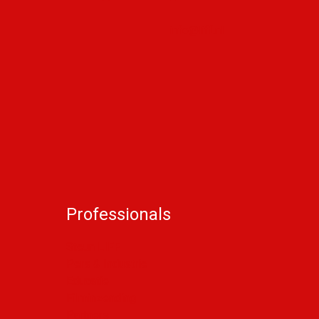
info@liff.nl
Professionals
Steun LIFF
Pers & Industrie
Educatie
Filminzending
Partners