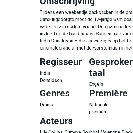
Omschrijving
Tijdens een weekendje backpacken in de pra
Catskillgebergte moet de 17-jarige Sam deal
vader en zijn oudste vriend. De spanning tu
invloed op de band tussen Sam en haar vader.
India Donaldson – die aanwezig is op het fes
cinematografie af met de worstelingen in het
Regisseur
Gesproke
taal
India
Donaldson
Engels
Genres
Première
Drama
Nationale
première
Acteurs
Lily Collias, Sumaya Bouhbal, Valentine Black