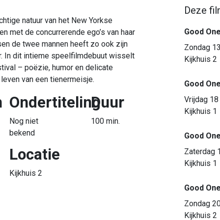
Deze fil
chtige natuur van het New Yorkse
Good One
en met de concurrerende ego’s van haar
ssen de twee mannen heeft zo ook zijn
Zondag 13
 In dit intieme speelfilmdebuut wisselt
Kijkhuis 2
tival – poëzie, humor en delicate
 leven van een tienermeisje.
Good On
n
Ondertiteling
Duur
Vrijdag 18
Kijkhuis 1
Nog niet
100 min.
bekend
Good One 
Locatie
Zaterdag 
Kijkhuis 1
Kijkhuis 2
Good On
Zondag 20
Kijkhuis 2