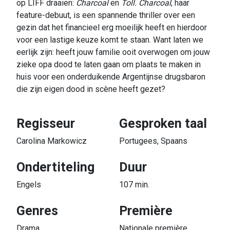
op LIFF draaien:
Charcoal
en
Toll.
Charcoal
, haar
feature-debuut, is een spannende thriller over een
gezin dat het financieel erg moeilijk heeft en hierdoor
voor een lastige keuze komt te staan. Want laten we
eerlijk zijn: heeft jouw familie ooit overwogen om jouw
zieke opa dood te laten gaan om plaats te maken in
huis voor een onderduikende Argentijnse drugsbaron
die zijn eigen dood in scène heeft gezet?
Regisseur
Gesproken taal
Carolina Markowicz
Portugees, Spaans
Ondertiteling
Duur
Engels
107 min.
Genres
Première
Drama
Nationale première