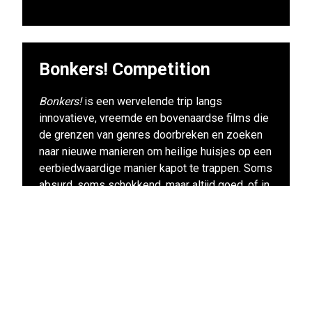
Bonkers! Competition
Bonkers!
is een wervelende trip langs
innovatieve, vreemde en bovenaardse films die
de grenzen van genres doorbreken en zoeken
naar nieuwe manieren om heilige huisjes op een
eerbiedwaardige manier kapot te trappen. Soms
absurd, soms schokkend, maar altijd goed, of in
ieder geval goed voor een stevige discussie
achteraf. Ga mee het konijnenhol in en ervaar het
filmfestival in zijn, laten we zeggen, puurste
vorm.
Naar alle films uit dit programma