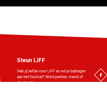
Steun LIFF
Heb jij liefde voor LIFF en wil je bijdragen
aan het festival? Word partner, vriend of
donateur!
Bekijk de mogelijkheden.