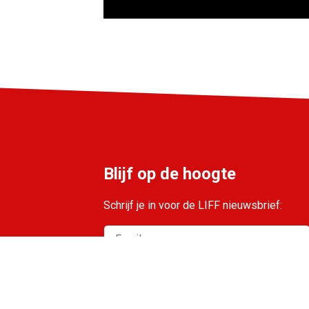
Blijf op de hoogte
Schrijf je in voor de LIFF nieuwsbrief:
Moment geduld. Je inschrijving wordt
verwerkt