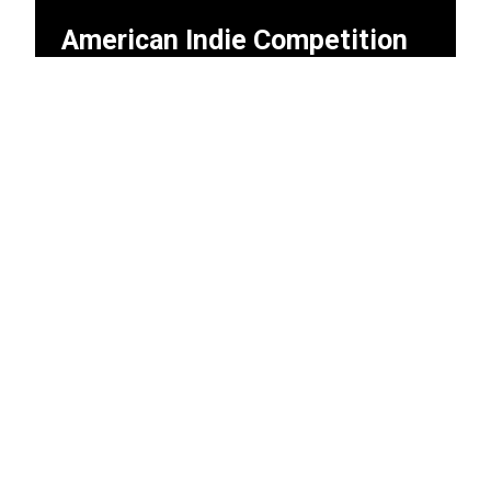
American Indie Competition
Origineel, authentiek en altijd bijzonder:
American Indie is filmmaken zonder het grote
geld van Hollywood. In dit programma zie je niet
alleen de beste onafhankelijke Amerikaanse
films, maar ook de sterren van de toekomst.
Deze veelbelovende filmmakers staan aan het
begin van hun carrière: vandaag in de American
Indie Competition, morgen op het podium bij de
Oscars.
Naar alle films uit dit programma