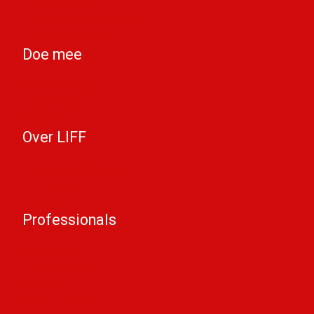
Kortingspassen
Algemene voorwaarden
Privacy Statement
Doe mee
Word vrijwilliger
Jongerenjury
Vacatures
Over LIFF
Algemene informatie
LIFF Nieuws
Contact
Professionals
Steun LIFF
Pers & Industrie
Educatie
Filminzending