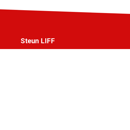
Steun LIFF
Heb jij liefde voor LIFF en wil je bijdragen
aan het festival? Word partner, vriend of
donateur!
Bekijk de mogelijkheden.