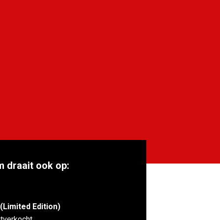
m draait ook op:
(Limited Edition)
itverkocht