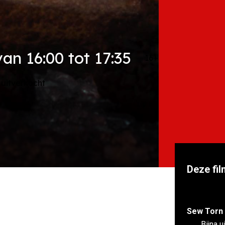
an 16:00 tot 17:35
16+
 uitverkocht
Deze fil
Sew Torn 
Bijna u