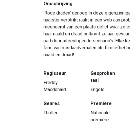
Omschrijving
‘Rode draden’ genoeg in deze eigenzinnige
naaister verstrikt raakt in een web aan pr
meeneemt van een plaats delict waar ze eige
haar naald en draad ontkomt ze aan gevaarl
pad door uiteenlopende scenario’s. Elke k
fans van misdaadverhalen als filmliefhebbe
naald en draad!
Regisseur
Gesproken
taal
Freddy
Macdonald
Engels
Genres
Première
Thriller
Nationale
première