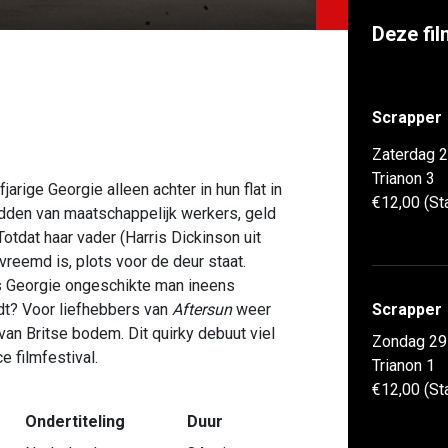
Deze fil
Scrapper
Zaterdag 2
Trianon 3
arige Georgie alleen achter in hun flat in
€12,00 (St
dden van maatschappelijk werkers, geld
otdat haar vader (Harris Dickinson uit
rvreemd is, plots voor de deur staat.
 Georgie ongeschikte man ineens
redt? Voor liefhebbers van
Aftersun
weer
Scrapper
van Britse bodem. Dit quirky debuut viel
Zondag 29
e filmfestival.
Trianon 1
€12,00 (St
Ondertiteling
Duur