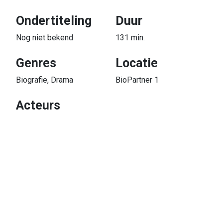
Ondertiteling
Duur
Nog niet bekend
131 min.
Genres
Locatie
Biografie, Drama
BioPartner 1
Acteurs
Robert De Niro, Robin Williams, Julie Kavner
Delen
Extraordinary: Selections