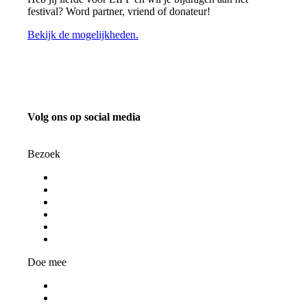
festival? Word partner, vriend of donateur!
Bekijk de mogelijkheden.
Volg ons op social media
info@liff.nl
Bezoek
Programma
Programmaonderdelen
Bezoekersinformatie
Kortingspassen
Algemene voorwaarden
Privacy Statement
Doe mee
Word vrijwilliger
Jongerenjury