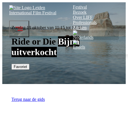
Festival
Bezoek
Over LIFF
Professionals
Zondag 19 oktober van 11:15 tot 12:40
Zoeken
Ride or Die
Bijna
uitverkocht
Favoriet
Terug naar de gids