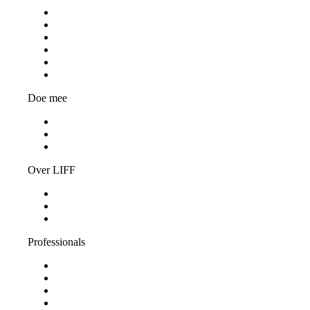
Programma
Programmaonderdelen
Bezoekersinformatie
Kortingspassen
Algemene voorwaarden
Privacy Statement
Doe mee
Word vrijwilliger
Jongerenjury
Vacatures
Over LIFF
Algemene informatie
LIFF Nieuws
Contact
Professionals
Steun LIFF
Pers & Industrie
Educatie
Filminzending