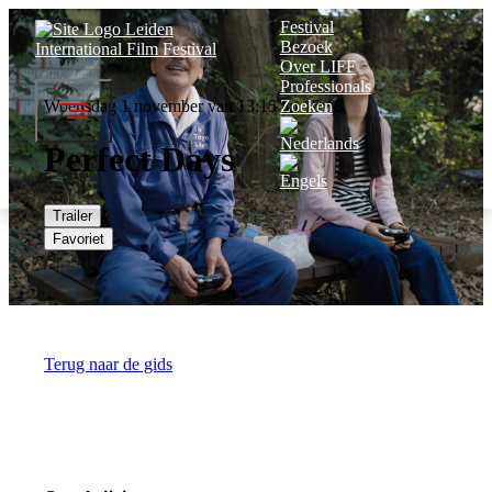
Festival
Bezoek
Over LIFF
Professionals
Woensdag 1 november van 13:15 tot 15:18
Zoeken
Perfect Days
Trailer
Favoriet
Terug naar de gids