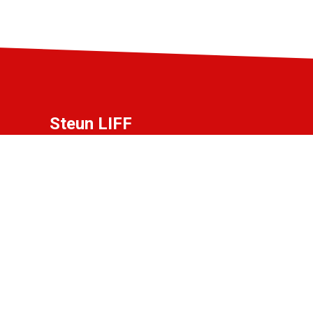
Steun LIFF
Heb jij liefde voor LIFF en wil je bijdragen
aan het festival? Word partner, vriend of
donateur!
Bekijk de mogelijkheden.