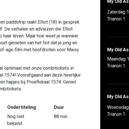
My Old As
Zaterdag 1
Trianon 1
en paddotrip raakt Elliot (18) in gesprek
lf. De verhalen en adviezen die Elliot
p haar leven. Maar hoe weet je wanneer
oet genieten van het feit dat je jong en
f-age-film met hoofdrollen voor Maisy
My Old As
Maandag 1
Trianon 1
val optimaal met onze combitickets in
l 1574! Voorafgaand aan deze heerlijke
 en hapjes bij Proeflokaal 1574. Geniet
mbitickets.
My Old As
Ondertiteling
Duur
Woensdag 
Trianon 1
Nog niet
88 min.
bekend