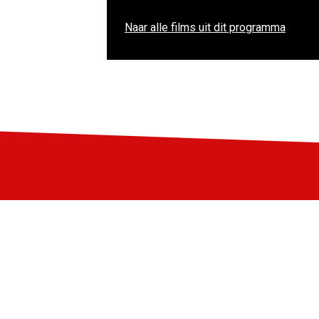
Naar alle films uit dit programma
Blijf op de hoogte
Schrijf je in voor de LIFF nieuwsbrief: