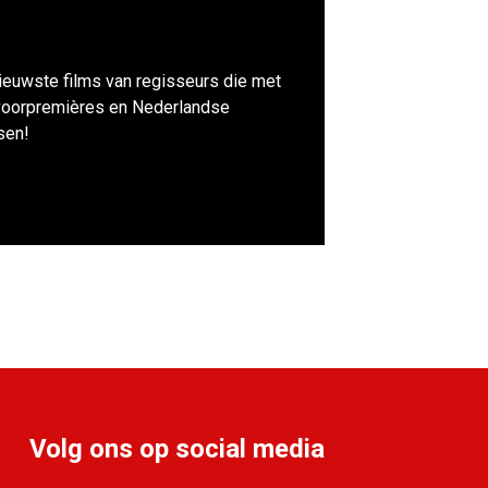
nieuwste films van regisseurs die met
al voorpremières en Nederlandse
sen!
Volg ons op social media