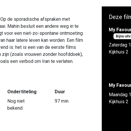
Deze fil
n. Op de sporadische afspraken met
saai. Mahin besluit een andere weg in te
My Favour
rgt voor een niet-zo-spontane ontmoeting
Bijna uit
an haar latere leven kan worden. Een film
Zaterdag 1
nd is: het is een van de eerste films
Kijkhuis 2
n zijn (zoals vrouwen zonder hoofddoek),
als een verbod om Iran te verlaten.
My Favour
Ondertiteling
Duur
Maandag 1
Nog niet
97 min.
Kijkhuis 2
bekend