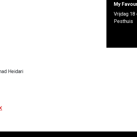
My Favour
Vrijdag 18
Pesthuis
mad Heidari
X