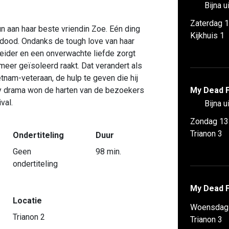
Bijna u
Zaterdag 1
n aan haar beste vriendin Zoe. Eén ding
Kijkhuis 1
 dood. Ondanks de tough love van haar
eider en een onverwachte liefde zorgt
eer geïsoleerd raakt. Dat verandert als
nam-veteraan, de hulp te geven die hij
dy drama won de harten van de bezoekers
My Dead 
val.
Bijna u
Zondag 13
Trianon 3
Ondertiteling
Duur
Geen
98 min.
ondertiteling
My Dead 
Locatie
Woensdag 
Trianon 2
Trianon 3