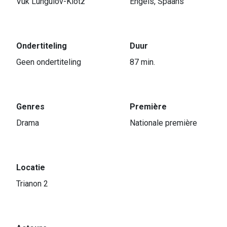
Vuk Lungulov-Klotz
Engels, Spaans
Ondertiteling
Duur
Geen ondertiteling
87 min.
Genres
Première
Drama
Nationale première
Locatie
Trianon 2