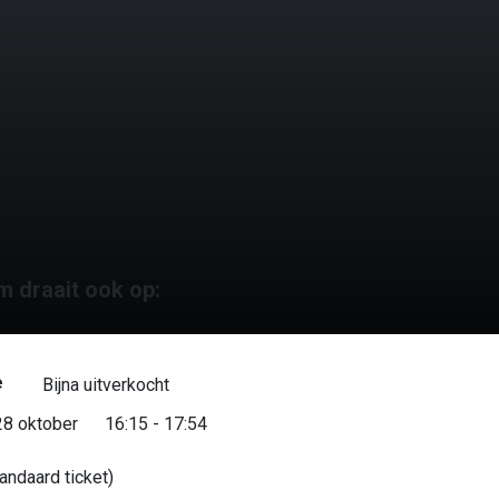
m draait ook op:
e
Bijna uitverkocht
28 oktober
16:15 - 17:54
andaard ticket)