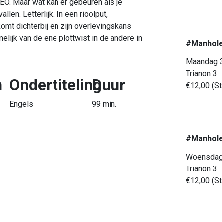
EO. Maar wat kan er gebeuren als je
len. Letterlijk. In een rioolput,
 komt dichterbij en zijn overlevingskans
melijk van de ene plottwist in de andere in
#Manhol
Maandag 3
Trianon 3
n
Ondertiteling
Duur
€12,00 (St
Engels
99 min.
#Manhol
Woensdag
Trianon 3
€12,00 (St