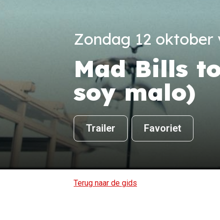
Zondag 12 oktober v
Mad Bills t
soy malo)
Trailer
Favoriet
Terug naar de gids