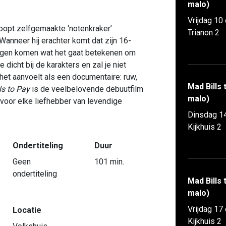
malo)
Vrijdag 10
koopt zelfgemaakte ‘notenkraker’
Trianon 2
Wanneer hij erachter komt dat zijn 16-
r ogen komen wat het gaat betekenen om
je dicht bij de karakters en zal je niet
t het aanvoelt als een documentaire: ruw,
Mad Bills 
ls to Pay
is de veelbelovende debuutfilm
malo)
voor elke liefhebber van levendige
Dinsdag 1
Kijkhuis 2
Ondertiteling
Duur
Geen
101 min.
ondertiteling
Mad Bills 
malo)
Vrijdag 17
Locatie
Kijkhuis 2