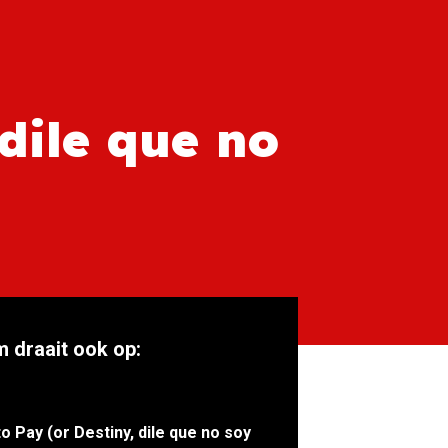
 dile que no
m draait ook op:
to Pay (or Destiny, dile que no soy