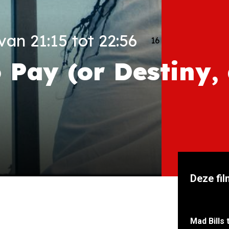
an 21:15 tot 22:56
16
o Pay (or Destiny,
Deze fil
Mad Bills 