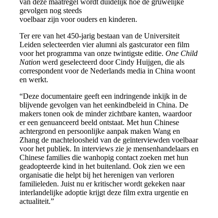
van deze maatregel wordt duidelijk hoe de gruwelijke
gevolgen nog steeds
voelbaar zijn voor ouders en kinderen.
Ter ere van het 450-jarig bestaan van de Universiteit
Leiden selecteerden vier alumni als gastcurator een film
voor het programma van onze twintigste editie.
One Child
Nation
werd geselecteerd door Cindy Huijgen, die als
correspondent voor de Nederlands media in China woont
en werkt.
“Deze documentaire geeft een indringende inkijk in de
blijvende gevolgen van het eenkindbeleid in China. De
makers tonen ook de minder zichtbare kanten, waardoor
er een genuanceerd beeld ontstaat. Met hun Chinese
achtergrond en persoonlijke aanpak maken Wang en
Zhang de machteloosheid van de geïnterviewden voelbaar
voor het publiek. In interviews zie je mensenhandelaars en
Chinese families die wanhopig contact zoeken met hun
geadopteerde kind in het buitenland. Ook zien we een
organisatie die helpt bij het herenigen van verloren
familieleden. Juist nu er kritischer wordt gekeken naar
interlandelijke adoptie krijgt deze film extra urgentie en
actualiteit.”