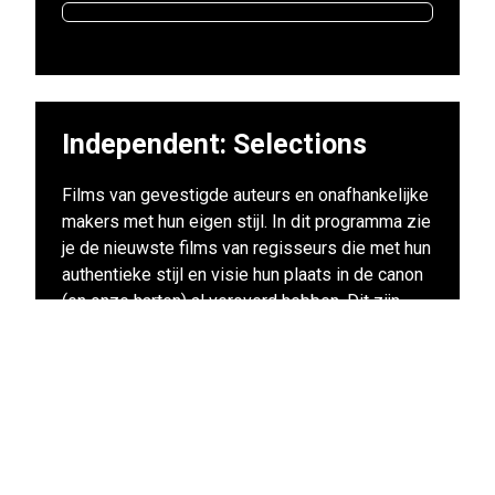
Independent: Selections
Films van gevestigde auteurs en onafhankelijke
makers met hun eigen stijl. In dit programma zie
je de nieuwste films van regisseurs die met hun
authentieke stijl en visie hun plaats in de canon
(en onze harten) al veroverd hebben. Dit zijn
veelal voorpremières en Nederlandse
premières van de films waar nog maanden over
gesproken zal worden. Deze films mag je echt
niet missen!
Naar alle films uit dit programma