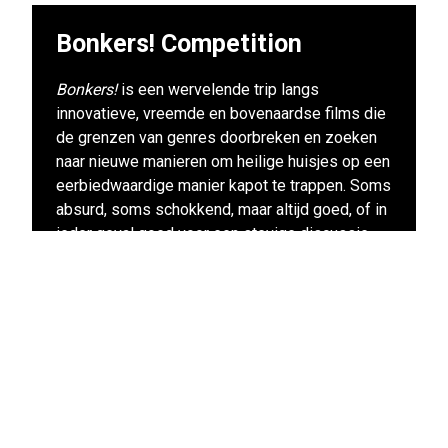
Bonkers! Competition
Bonkers!
is een wervelende trip langs
innovatieve, vreemde en bovenaardse films die
de grenzen van genres doorbreken en zoeken
naar nieuwe manieren om heilige huisjes op een
eerbiedwaardige manier kapot te trappen. Soms
absurd, soms schokkend, maar altijd goed, of in
ieder geval goed voor een stevige discussie
achteraf. Ga mee het konijnenhol in en ervaar het
filmfestival in zijn, laten we zeggen, puurste
vorm.
Naar alle films uit dit programma