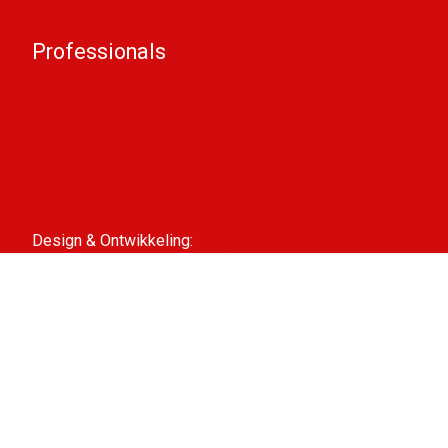
LIFF Nieuws
Contact
Professionals
Steun LIFF
Pers & Industrie
Educatie
Filminzending
Partners
ANBI-informatie
Design & Ontwikkeling:
Interpulse