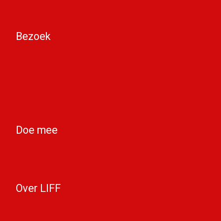
info@liff.nl
Bezoek
Programma
Programmaonderdelen
Bezoekersinformatie
Kortingspassen
Algemene voorwaarden
Privacy Statement
Doe mee
Word vrijwilliger
Jongerenjury
Vacatures
Over LIFF
Algemene informatie