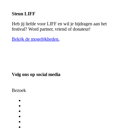
Steun LIFF
Heb jij liefde voor LIFF en wil je bijdragen aan het
festival? Word partner, vriend of donateur!
Bekijk de mogelijkheden.
Volg ons op social media
info@liff.nl
Bezoek
Programma
Programmaonderdelen
Bezoekersinformatie
Kortingspassen
Algemene voorwaarden
Privacy Statement