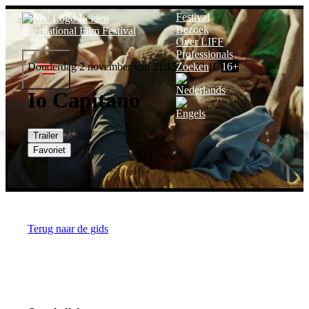
Festival
Bezoek
Over LIFF
Professionals
Donderdag 2 november van 21:15 tot 23:16
Zoeken
16+
Io Capitano
Trailer
Favoriet
Terug naar de gids