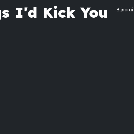
s I'd Kick You
Bijna u