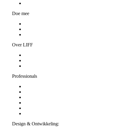
Privacy Statement
Doe mee
Word vrijwilliger
Jongerenjury
Vacatures
Over LIFF
Algemene informatie
LIFF Nieuws
Contact
Professionals
Steun LIFF
Pers & Industrie
Educatie
Filminzending
Partners
ANBI-informatie
Design & Ontwikkeling:
Interpulse