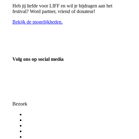
Heb jij liefde voor LIFF en wil je bijdragen aan het
festival? Word partner, vriend of donateur!
Bekijk de mogelijkheden.
Volg ons op social media
info@liff.nl
Bezoek
Programma
Programmaonderdelen
Bezoekersinformatie
Kortingspassen
Algemene voorwaarden