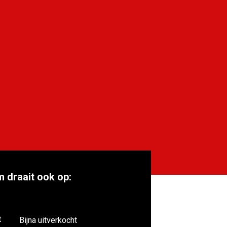
m draait ook op:
t
Bijna uitverkocht