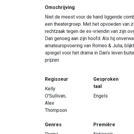
Omschrijving
Niet de meest voor de hand liggende combi
een theatergroep. Met het opvoeden van zi
rechtzaak tegen de ex-vriendin van zijn o
Dan genoeg aan zijn hoofd. Als hij onverw
amateuropvoering van Romeo & Julia, blijk
spiegel voor het drama in Dan’s leven buit
prijzen.
Regisseur
Gesproken
taal
Kelly
O'Sullivan,
Engels
Alex
Thompson
Genres
Première