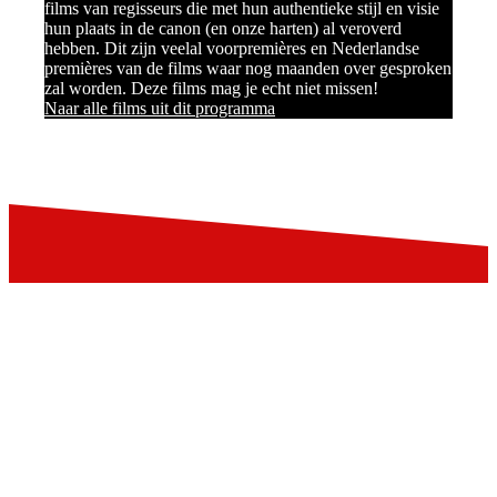
films van regisseurs die met hun authentieke stijl en visie
hun plaats in de canon (en onze harten) al veroverd
hebben. Dit zijn veelal voorpremières en Nederlandse
premières van de films waar nog maanden over gesproken
zal worden. Deze films mag je echt niet missen!
Naar alle films uit dit programma
Blijf op de hoogte
Schrijf je in voor de LIFF nieuwsbrief:
Aanmelden