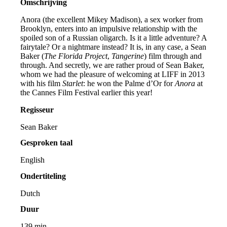
Omschrijving
Anora (the excellent Mikey Madison), a sex worker from
Brooklyn, enters into an impulsive relationship with the
spoiled son of a Russian oligarch. Is it a little adventure? A
fairytale? Or a nightmare instead? It is, in any case, a Sean
Baker (
The Florida Project
,
Tangerine
) film through and
through. And secretly, we are rather proud of Sean Baker,
whom we had the pleasure of welcoming at LIFF in 2013
with his film
Starlet
: he won the Palme d’Or for
Anora
at
the Cannes Film Festival earlier this year!
Regisseur
Sean Baker
Gesproken taal
English
Ondertiteling
Dutch
Duur
139 min.