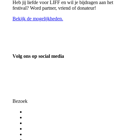
Heb jij liefde voor LIFF en wil je bijdragen aan het
festival? Word partner, vriend of donateur!
Bekijk de mogelijkheden.
Volg ons op social media
info@liff.nl
Bezoek
Programma
Programmaonderdelen
Bezoekersinformatie
Kortingspassen
Algemene voorwaarden
Privacy Statement