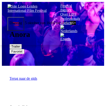
Festival
Bezoek
Over LIFF
Professionals
Dinsdag 15 oktober van 16:00 tot 18:19
Zoeken
16+
Anora
Trailer
Favoriet
Terug naar de gids