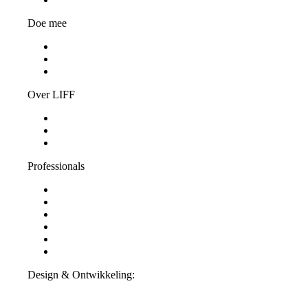
Doe mee
Word vrijwilliger
Jongerenjury
Vacatures
Over LIFF
Algemene informatie
LIFF Nieuws
Contact
Professionals
Steun LIFF
Pers & Industrie
Educatie
Filminzending
Partners
ANBI-informatie
Design & Ontwikkeling:
Interpulse