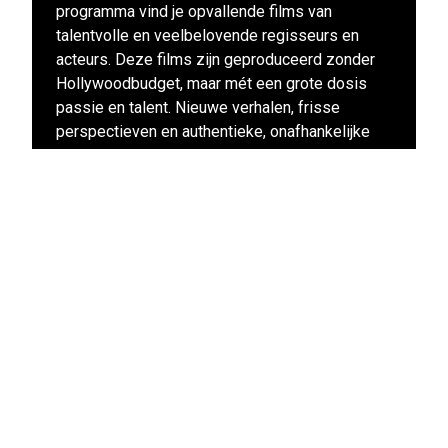
programma vind je opvallende films van
talentvolle en veelbelovende regisseurs en
acteurs. Deze films zijn geproduceerd zonder
Hollywoodbudget, maar mét een grote dosis
passie en talent. Nieuwe verhalen, frisse
perspectieven en authentieke, onafhankelijke
stemmen: in dit programma ontdek je altijd iets
nieuws en enerverends.
Naar alle films uit dit programma