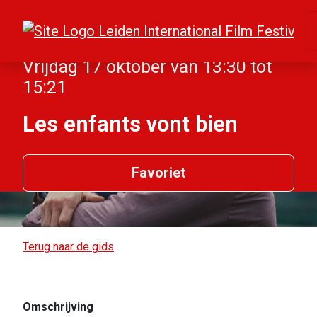
Vrijdag 17 oktober van 13:30 tot
15:21
Les enfants vont bien
Favoriet
Terug naar de gids
Omschrijving