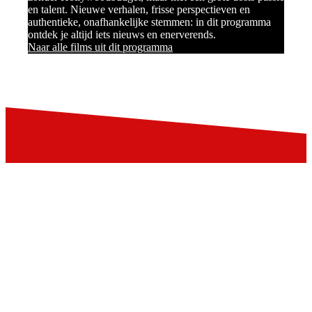
en talent. Nieuwe verhalen, frisse perspectieven en
authentieke, onafhankelijke stemmen: in dit programma
ontdek je altijd iets nieuws en enerverends.
Naar alle films uit dit programma
Blijf op de hoogte
Schrijf je in voor de LIFF nieuwsbrief:
Aanmelden