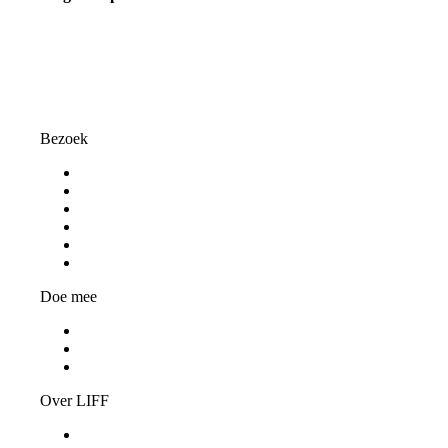
info@liff.nl
Bezoek
Programma
Programmaonderdelen
Bezoekersinformatie
Kortingspassen
Algemene voorwaarden
Privacy Statement
Doe mee
Word vrijwilliger
Jongerenjury
Vacatures
Over LIFF
Algemene informatie