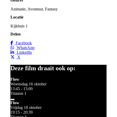
Genres
Animatie, Avontuur, Fantasy
Locatie
Kijkhuis 1
Delen
Facebook
WhatsApp
LinkedIn
X
Deze film draait ook op:
Flow
Woensdag 16 oktober
13:45 - 15:09
Trianon 1
Flow
Vrijdag 18 oktober
19:15 - 20:39
Trianon 2