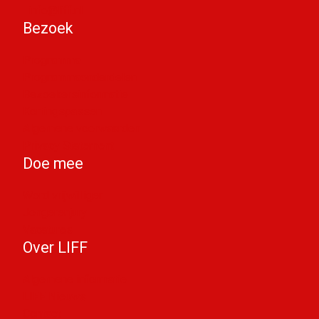
info@liff.nl
Bezoek
Programma
Programmaonderdelen
Bezoekersinformatie
Kortingspassen
Algemene voorwaarden
Privacy Statement
Doe mee
Word vrijwilliger
Jongerenjury
Vacatures
Over LIFF
Algemene informatie
LIFF Nieuws
Contact