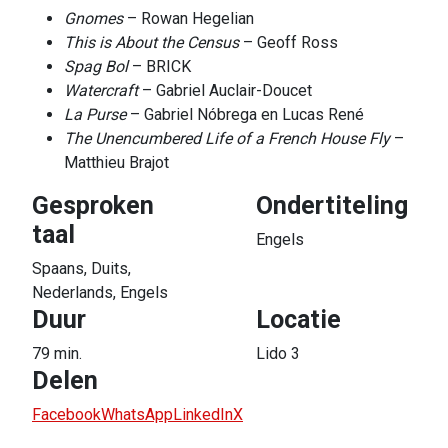
Gnomes
– Rowan Hegelian
This is About the Census
– Geoff Ross
Spag Bol
– BRICK
Watercraft
– Gabriel Auclair-Doucet
La Purse
– Gabriel Nóbrega en Lucas René
The Unencumbered Life of a French House Fly
–
Matthieu Brajot
Gesproken
Ondertiteling
taal
Engels
Spaans, Duits,
Nederlands, Engels
Duur
Locatie
79 min.
Lido 3
Delen
Facebook
WhatsApp
LinkedIn
X