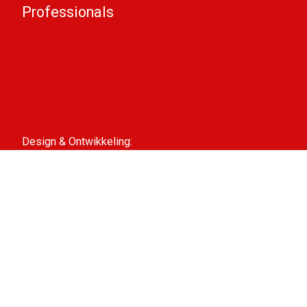
Professionals
Steun LIFF
Pers & Industrie
Educatie
Filminzending
Partners
ANBI-informatie
Design & Ontwikkeling:
Interpulse