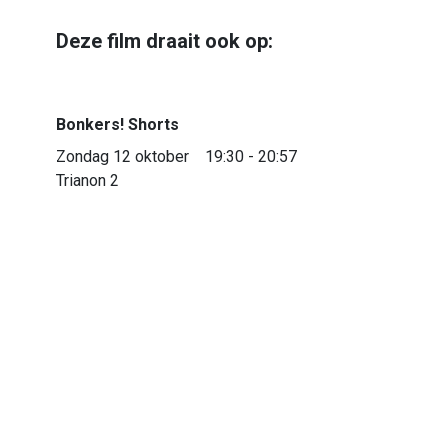
Deze film draait ook op:
Bonkers! Shorts
Zondag 12 oktober
19:30 - 20:57
Trianon 2
Bonkers! Shorts
Zondag 12 oktober
19:30 - 20:57
Trianon 2
Bonkers! Shorts
Bijna uitverkocht
Donderdag 16 oktober
14:15 - 15:42