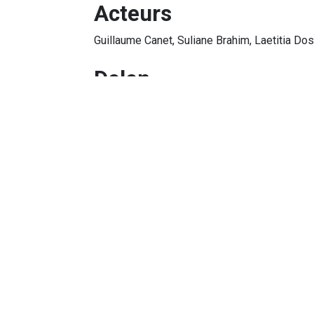
Acteurs
Guillaume Canet, Suliane Brahim, Laetitia Do
Delen
Emerging: Selection
Ontdekkingen van over de hele wereld. In
films zijn geproduceerd zonder Hollywood
authentieke, onafhankelijke stemmen: in d
Naar alle films uit dit programma