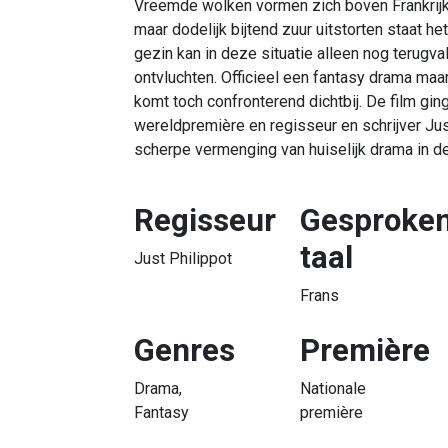
Vreemde wolken vormen zich boven Frankrijk.
maar dodelijk bijtend zuur uitstorten staat he
gezin kan in deze situatie alleen nog terugva
ontvluchten. Officieel een fantasy drama ma
komt toch confronterend dichtbij. De film gin
wereldpremière en regisseur en schrijver Jus
scherpe vermenging van huiselijk drama in d
Regisseur
Gesproke
taal
Just Philippot
Frans
Genres
Première
Drama,
Nationale
Fantasy
première