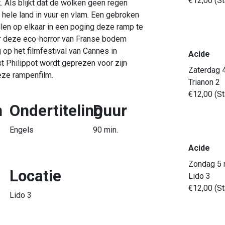
€12,00 (St
 Als blijkt dat de wolken geen regen
t hele land in vuur en vlam. Een gebroken
llen op elkaar in een poging deze ramp te
ar deze eco-horror van Franse bodem
g op het filmfestival van Cannes in
Acide
t Philippot wordt geprezen voor zijn
Zaterdag 
eze rampenfilm.
Trianon 2
€12,00 (St
n
Ondertiteling
Duur
Engels
90 min.
Acide
Zondag 5
Locatie
Lido 3
€12,00 (St
Lido 3