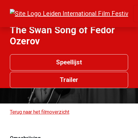
The Swan Song of Fedor
Ozerov
Speellijst
Trailer
Terug naar het filmoverzicht