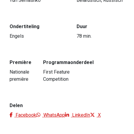
Yuri Semashko
Belarusisch, Russisch
Ondertiteling
Duur
Engels
78 min.
Première
Programmaonderdeel
Nationale
First Feature
première
Competition
Delen
Facebook
WhatsApp
LinkedIn
X