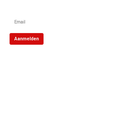
Schrijf je in voor de LIFF nieuwsbrief:
Aanmelden
Steun LIFF
Heb jij liefde voor LIFF en wil je bijdragen aan het
festival? Word partner, vriend of donateur!
Bekijk de mogelijkheden.