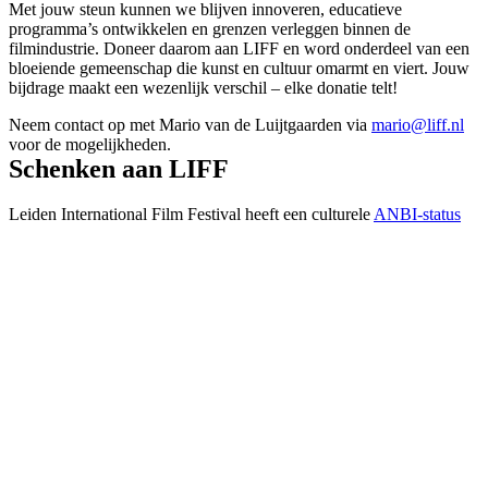
Met jouw steun kunnen we blijven innoveren, educatieve
programma’s ontwikkelen en grenzen verleggen binnen de
filmindustrie. Doneer
daarom aan
LIFF en word onderdeel van een
bloeiende gemeenschap die kunst en cultuur omarmt en viert. Jouw
bijdrage maakt een wezenlijk verschil – elke donatie telt!
Neem contact op met Mario van de Luijtgaarden via
mario@liff.nl
voor de mogelijkheden.
Schenken aan LIFF
Leiden International Film Festival heeft een
c
ulturele
ANBI-status
en dit
betekent dat je jouw gift aan LIFF kunt aftrekken bij je
aangifte inkomstenbelasting of vennootschapsbelasting, met een
extra vermenigvuldigingsfactor.
Je kunt dus voordelig aan ons
schenken.
Bij eenmalige particuliere giften geld een drempel en een
maximum
, bij periodieke giften die worden vastgelegd voor
minstens vijf jaar is er geen drempel en tot
250.000,-
per jaar
aftrekbaar van de belasting.
Maak gebruik van
onze
rekenmodule
om te berekenen wat jouw fiscale voordeel is
.