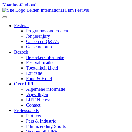
Naar hoofdinhoud
Festival
Programmaonderdelen
Jongerenjury
Gasten en Q&A’s
Gastcuratoren
Bezoek
Bezoekersinformatie
Festivallocaties
Toegankelijkheid
Educatie
Food & Hotel
Over LIFF
Algemene informatie
Vrijwilligen
LIFF Nieuws
Contact
Professionals
Partners
Pers & Industrie
Filminzending Shorts
Werken bij LIFF