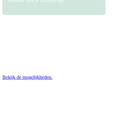
Bedankt voor je inschrijving!
Steun LIFF
Heb jij liefde voor LIFF en wil je bijdragen aan het festival? Word par
Bekijk de mogelijkheden.
Volg ons op social media