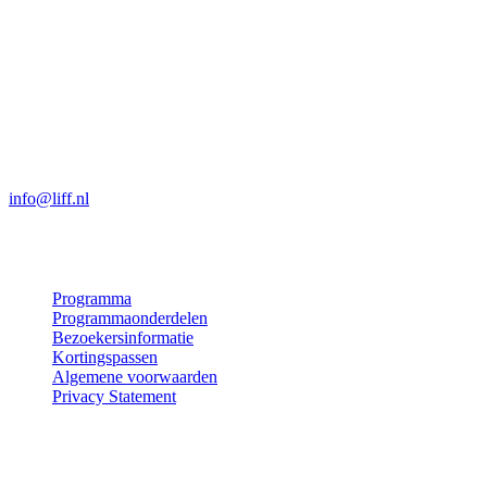
info@liff.nl
Bezoek
Programma
Programmaonderdelen
Bezoekersinformatie
Kortingspassen
Algemene voorwaarden
Privacy Statement
Doe mee