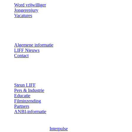
Word vrijwilliger
Jongerenjury
Vacatures
Over LIFF
Algemene informatie
LIFF Nieuws
Contact
Professionals
Steun LIFF
Pers & Industrie
Educatie
Filminzending
Partners
ANBI-informatie
Design & Ontwikkeling:
Interpulse