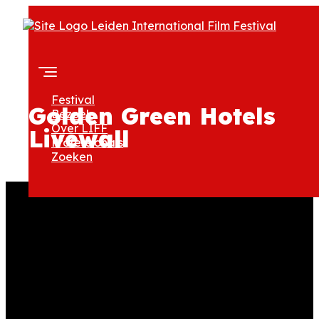
Festival
Golden Green Hotels
Bezoek
Over LIFF
Livewall
Professionals
Zoeken