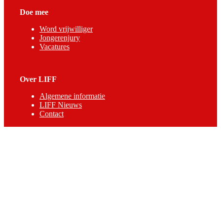
Doe mee
Word vrijwilliger
Jongerenjury
Vacatures
Over LIFF
Algemene informatie
LIFF Nieuws
Contact
Professionals
Steun LIFF
Pers & Industrie
Educatie
Filminzending
Partners
ANBI-informatie